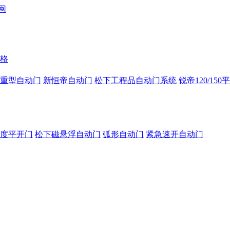
格
重型自动门
新恒帝自动门
松下工程品自动门系统
锐帝120/150
0度平开门
松下磁悬浮自动门
弧形自动门
紧急速开自动门